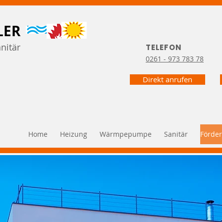
LER
nitär
TELEFON
0261 - 973 783 78
Direkt anrufen
Home
Heizung
Wärmpepumpe
Sanitär
Förde