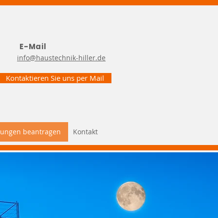
E-Mail
info@haustechnik-hiller.de
Kontaktieren Sie uns per Mail
rungen beantragen
Kontakt