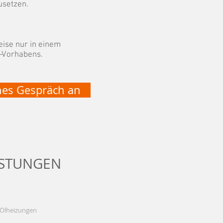
usetzen.
eise nur in einem
-Vorhabens.
ches Gespräch an
ISTUNGEN
 Ölheizungen