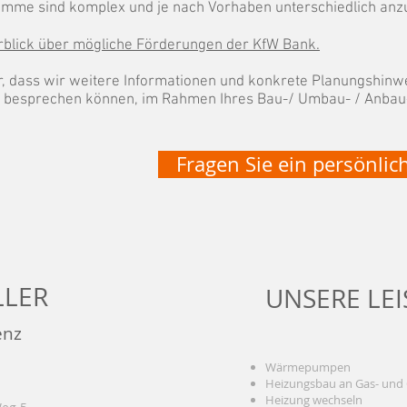
mme sind komplex und je nach Vorhaben unterschiedlich anz
erblick über mögliche Förderungen der KfW Bank.
ür, dass wir weitere Informationen und konkrete Planungshinw
n besprechen können, im Rahmen Ihres Bau-/ Umbau- / Anbau
Fragen Sie ein persönli
LLER
UNSERE LE
enz
Wärmepumpen
Heizungsbau an Gas- und
Heizung wechseln