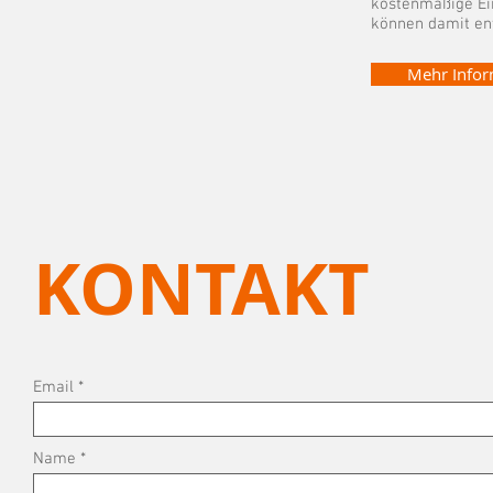
kostenmäßige Ei
können damit en
Mehr Infor
KONTAKT
Email
Name