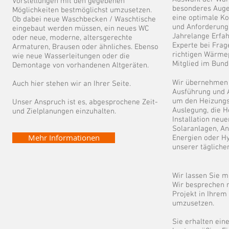
Vorstellungen mit den gegebenen
besonderes Auge
Möglichkeiten bestmöglichst umzusetzen.
eine optimale K
Ob dabei neue Waschbecken / Waschtische
und Anforderung
eingebaut werden müssen, ein neues WC
Jahrelange Erfah
oder neue, moderne, altersgerechte
Experte bei Frag
Armaturen, Brausen oder ähnliches. Ebenso
richtigen Wärmep
wie neue Wasserleitungen oder die
Mitglied im Bu
Demontage von vorhandenen Altgeräten.
Wir übernehmen 
Auch hier stehen wir an Ihrer Seite.
Ausführung und 
um den Heizungs
Unser Anspruch ist es, abgesprochene Zeit-
Auslegung, die H
und Zielplanungen einzuhalten.
Installation neu
Solaranlagen, An
Mehr Informationen
Energien oder H
unserer täglichen
Wir lassen Sie mi
Wir besprechen m
Projekt in Ihrem
umzusetzen.
Sie erhalten eine